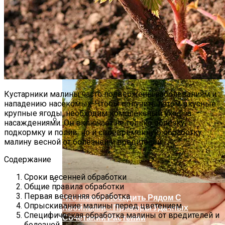
Какие Цветы Украсят Альпинарий?
Кустарники малины часто подвержены заболеваниям и
нападению насекомых. Чтобы получить летом вкусные
крупные ягоды, необходим комплексный уход за
насаждениями. Он включает не только обрезку,
подкормку и полив, но и своевременную обработку
9 Советов По Выращиванию Картошки
малину весной от болезней и вредителей.
Содержание
Сроки весенней обработки
Общие правила обработки
Первая весенняя обработка
Что Можно Посадить Рядом С
Опрыскивание малины перед цветением
Хвойными – Примеры Удачных
Специфическая обработка малины от вредителей и
Сочетаний Растений
болезней