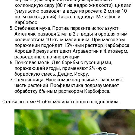
коллоидную серу (80 г на ведро жидкости), цидиал
(эмульсию разводят в воде из расчета 2 мл на 10
кв. м насаждений). Также подойдут Метафос и
Карбофос.
Стеблевая муха. Против паразита используют
Актеллик, разводя 2 мл в 2 л воды и орошая этим
количеством 10 кв. м малинника. При массовом
поражении подойдет 15%-ный раствор Карбофоса.
Хороший результат дают Агравертин и Фитоверм,
разведенные по инструкции.
Почковая моль. Для борьбы с гусеницами,
поражающей ягоды, применяют 2%-ную
бордоскую смесь, Децис, Искру.
Стеклянница. Насекомое затрагивает наземную
часть растений. Профилактика подразумевает
обработку 6%-ным раствором Карбофоса.
Статья по теме:Чтобы малина хорошо плодоносила