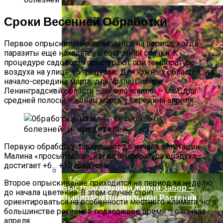
Сроки Весенней Обработки
Первое опрыскивание приходится на период, когда
паразиты еще находятся в состоянии спячки. К
процедуре садоводы приступают при температуре
воздуха на улице +5 градусов. Для южных областей это
начало-середина марта, для Урала, Сибири,
Ленинградской области – начало апреля – май, для
средней полосы – конец марта – середина апреля.
Секреты Позднего Посева Огурцов
Первую обработку завершают до начала вегетации.
Малина «просыпается», когда температура воздуха
достигает +6… +10 градусов.
Второе опрыскивание приходится на период за неделю
Быстрорастущий Живой Забор —
до начала цветения. В этом случае стоит
Выбираем Правильные Растения
ориентироваться на особенности местного климата, но в
большинстве регионов подходящее время – с начала
апреля.