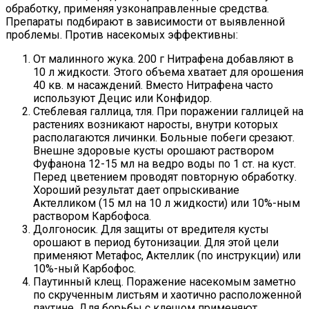
обработку, применяя узконаправленные средства.
Препараты подбирают в зависимости от выявленной
проблемы. Против насекомых эффективны:
От малинного жука. 200 г Нитрафена добавляют в
10 л жидкости. Этого объема хватает для орошения
40 кв. м насаждений. Вместо Нитрафена часто
используют Децис или Конфидор.
Стеблевая галлица, тля. При поражении галлицей на
растениях возникают наросты, внутри которых
располагаются личинки. Больные побеги срезают.
Внешне здоровые кусты орошают раствором
Фуфанона 12-15 мл на ведро воды по 1 ст. на куст.
Перед цветением проводят повторную обработку.
Хороший результат дает опрыскивание
Актелликом (15 мл на 10 л жидкости) или 10%-ным
раствором Карбофоса.
Долгоносик. Для защиты от вредителя кусты
орошают в период бутонизации. Для этой цели
применяют Метафос, Актеллик (по инструкции) или
10%-ный Карбофос.
Паутинный клещ. Поражение насекомым заметно
по скрученным листьям и хаотично расположенной
паутине. Для борьбы с клещом применяют