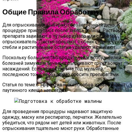
Общие Правила Обработки
Для опрыскивания выбирают безветренный день. К
процедуре приступают после захода солнца. Раствор
препарата заливают в пульверизатор или садовый
опрыскиватель. Листья орошают с обеих сторон, сухие
«Скорая Помощь» Для Огурцов:
стебли и растительные остатки удаляют и сжигают.
Профилактика И Лечение Болезней
Поскольку большинство вредителей и возбудителей
болезней зимуют в почве, опрыскивают грунт вокруг
насаждений. Если земля скрыта под мульчей,
последнюю тоже необходимо оросить препаратами.
Статья по теме:6 эффективных способов избавиться от
паутинного клеща навсегда
Альпийская Горка – Как Сделать
Своими Руками Быстро И Просто
Для проведения процедуры надевают защитную
одежду, маску или респиратор, перчатки. Желательно
убедиться, что рядом нет детей или животных. После
опрыскивания тщательно моют руки. Обработанные