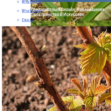
Whatsapp
Ландшафтный Дизайн: Превращение
Whatsapp
Пространства В Искусство
Email
Как И Чем Удобрять Чеснок?