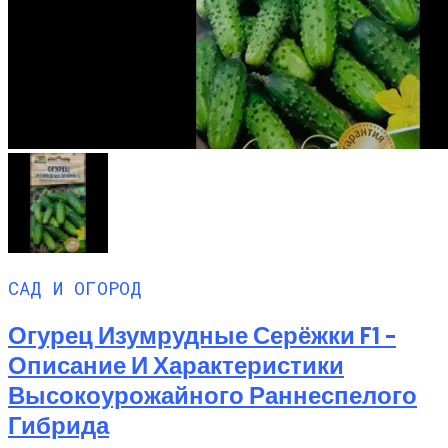
САД И ОГОРОД
Огурец Изумрудные Серёжки F1 –
Описание И Характеристики
Высокоурожайного Раннеспелого
Гибрида