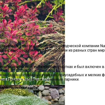
ионерами из селекционно-семеноводческой компании Nunhe
а активно раскупались овощеводами из разных стран мира,
я на российских испытательных участках и был включен в 
на садово-огородных участках, приусадебных и мелких фе
аем Правильные Растения
ные грядки, в теплицы и пленочные парники.
 характеристики сорта