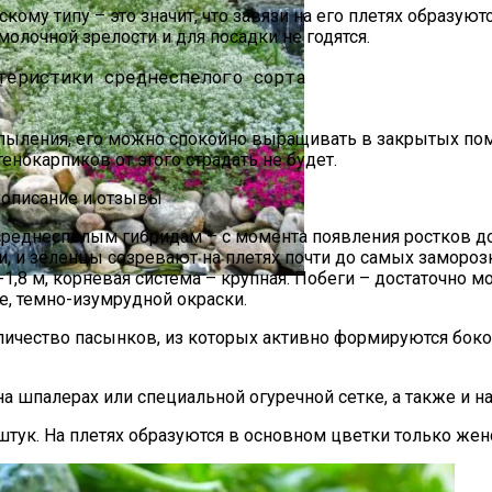
ому типу – это значит, что завязи на его плетях образую
молочной зрелости и для посадки не годятся.
 опыления, его можно спокойно выращивать в закрытых пом
енокарпиков от этого страдать не будет.
а На Грядке
, описание и отзывы
 среднеспелым гибридам – с момента появления ростков 
, и зеленцы созревают на плетях почти до самых замороз
7-1,8 м, корневая система – крупная. Побеги – достаточно
е, темно-изумрудной окраски.
и Руками Быстро И Просто
количество пасынков, из которых активно формируются бок
 шпалерах или специальной огуречной сетке, а также и на
штук. На плетях образуются в основном цветки только женс