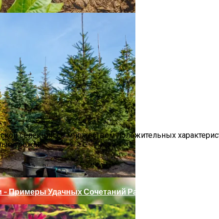
дской селекции со множеством положительных характерис
 И Особенности Внесения
ные урожаи.
 – Примеры Удачных Сочетаний Растений