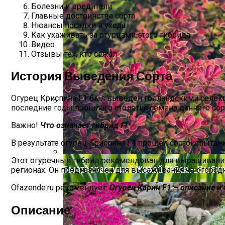
Болезни и вредители
Главные достоинства сорта
Нюансы посадки и ухода
Как ухаживать за огурцами этого гибрида
Видео
Отзывы тех, кто сажал
История Выведения Сорта
Огурец Криспина F1 был выведен голландскими селекц
последние годы прошлого столетия семена данного сорт
Как Сохранить Свежие Томаты Надолго
Важно!
Что означает гибрид f1
В результате огурец Криспина F1 прошел сортоиспытани
Этот огуречный гибрид рекомендован для выращивания 
Быстрорастущий Живой Забор — Выбир
регионах. Он предназначен для высаживания на огород
Ofazende.ru рекомендует:
Огурец Карин F1 – описание и
Описание