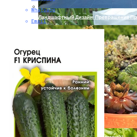
Whatsapp
Ландшафтный Дизайн: Превращение Пр
Email
Чем Подкормить Лук
Какие Цветы Украсят Альпинарий?