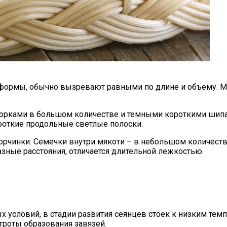
формы, обычно вызревают равными по длине и объему. Мак
горками в большом количестве и темными короткими шипам
роткие продольные светлые полоски.
 горчинки. Семечки внутри мякоти – в небольшом количеств
зные расстояния, отличается длительной лежкостью.
 условий, в стадии развития сеянцев стоек к низким тем
троты образования завязей.