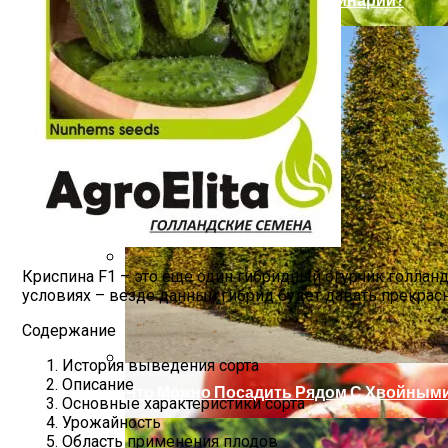
Криспина F1 – это еще один гибридный огурчик голлан
Удобрения Для Перца: Средства, Нормы
условиях – везде данный гибрид будет давать прекрас
Содержание
История выведения сорта
Описание
Что Можно Посадить Рядом С Хвойными
Основные характеристики сорта
Урожайность
Область применения плодов