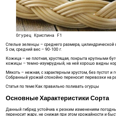
Огурец Криспина F1
Спелые зеленцы – среднего размера, цилиндрической 
5 см, средний вес – 90-100 г.
Кожица – не плотная, хрустящая, покрыта крупными бу
кожицы – темно-изумрудный, на ней хорошо видны ко
Мякоть – нежная, с характерным хрустом, без пустот и
Собранный урожай спокойно переносит перевозки на ра
Статья по теме:Как правильно поливать огурцы
Основные Характеристики Сорта
Данный гибрид устойчив к резким изменениям погодных
переносит жару, не снижая при этом урожайности и быс