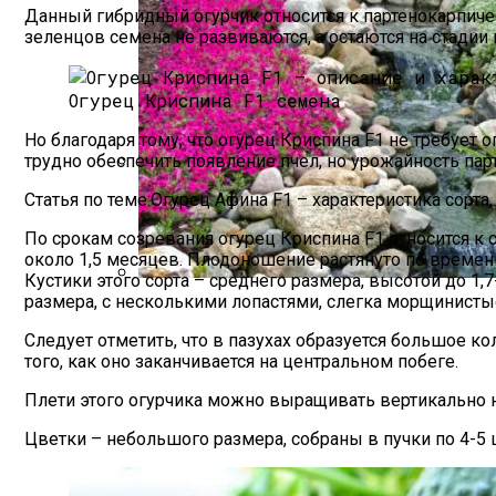
Данный гибридный огурчик относится к партенокарпическ
зеленцов семена не развиваются, а остаются на стадии 
Огурец Криспина F1 семена
Но благодаря тому, что огурец Криспина F1 не требует
трудно обеспечить появление пчел, но урожайность парт
Солевой Раствор От Вредителей Для Лук
Статья по теме:Огурец Афина F1 – характеристика сорта
По срокам созревания огурец Криспина F1 относится к
около 1,5 месяцев. Плодоношение растянуто по времени
Кустики этого сорта – среднего размера, высотой до 1,
размера, с несколькими лопастями, слегка морщинисты
Альпийская Горка – Как Сделать Своим
Следует отметить, что в пазухах образуется большое 
того, как оно заканчивается на центральном побеге.
Плети этого огурчика можно выращивать вертикально на
Цветки – небольшого размера, собраны в пучки по 4-5 