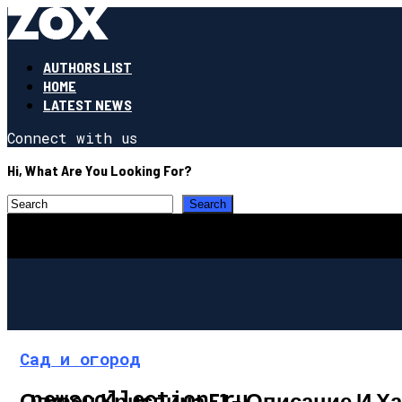
AUTHORS LIST
HOME
LATEST NEWS
Connect with us
Hi, What Are You Looking For?
Сад и огород
newscollection.ru
Огурец Криспина F1 – Описание И 