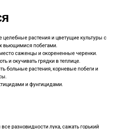
ся
е целебные растения и цветущие культуры с
х вьющимися побегами.
место саженцы и окорененные черенки.
ть и окучивать грядки в теплице.
ть больные растения, корневые побеги и
сы.
ктицидами и фунгицидами.
 все разновидности лука, сажать горький