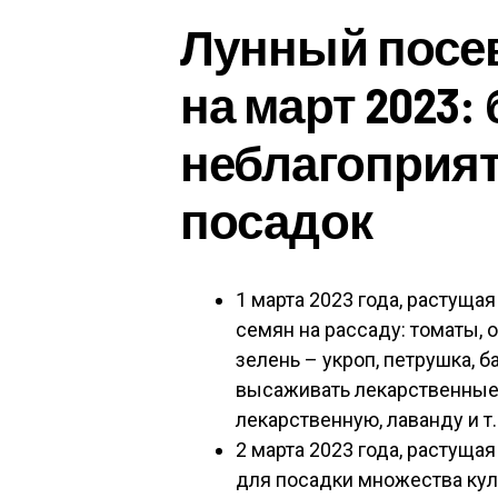
Лунный посе
на март 2023:
неблагоприя
посадок
1 марта 2023 года, растуща
семян на рассаду: томаты, 
зелень – укроп, петрушка, б
высаживать лекарственные 
лекарственную, лаванду и т.
2 марта 2023 года, растуща
для посадки множества кул