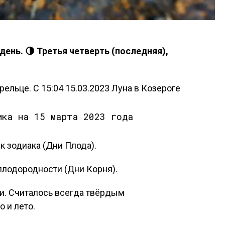
 день. 🌗 Третья четверть (последняя),
ельце. С 15:04 15.03.2023 Луна в Козероге
 зодиака (Дни Плода).
плодородности (Дни Корня).
и. Считалось всегда твёрдым
о и лето.