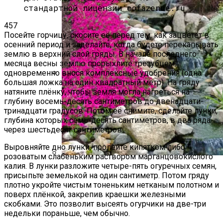
стандартной лицензии ©ofazende.ru
457
Посейте горчицу, скосите её перед тем, как зацветёт в
осенний период и заделайте, когда будете перекапывать
землю в верхний слой гряды. В начале последнего
месяца весны землю прорыхлите трезубцем,
одновременно внося комплексные удобрения (одна
большая ложка на один квадратный метр). На гряду
Как И Чем Удобрять Чеснок?
натяните плёнку, чтобы земля могла нагреться на
глубину восемь-десять сантиметров до двенадцати-
тринадцати градусов. Потом её снимите, сделайте лунки,
глубина которых семь-десять сантиметров, в два ряда
через шестьдесят сантиметров.
Выровняйте дно лунки, пролейте кипятком либо
розоватым слабеньким раствором марганцовокислого
калия. В лунки разложите четыре-пять огуречных семян,
Альпийская Горка – Как Сделать
присыпьте земелькой на один сантиметр. Потом гряду
Своими Руками Быстро И Просто
плотно укройте чистым тоненьким нетканым полотном и
поверх плёнкой, закрепив краешки железными
скобками. Это позволит высеять огурчики на две-три
недельки пораньше, чем обычно.