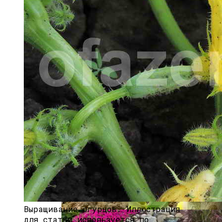
Если Ботва Картошки Сохнет
Быстрорастущий Живой Забор —
Выбираем Правильные Растения
Выращивание огурцов.
Иллюстрация
для статьи используется по