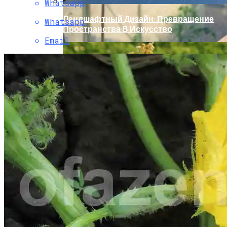
Whatsapp
Ландшафтный Дизайн: Превращение
Whatsapp
Пространства В Искусство
Email
Как Правильно Поливать Томаты?