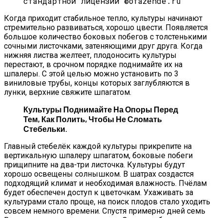
стандартной лицензии ©ofazende.ru
Когда приходит стабильное тепло, культуры начинают
стремительно развиваться, хорошо цвести. Появляется
большое количество боковых побегов с толстенькими
сочными листочками, затеняющими друг друга. Когда
нижняя листва желтеет, плодоносить культуры
перестают, в срочном порядке поднимайте их на
шпалеры. С этой целью можно установить по 3
виниловые трубы, концы которых заглубляются в
лунки, верхние свяжите шпагатом.
Культуры Поднимайте На Опоры Перед
Тем, Как Полить, Чтобы Не Сломать
Стебельки.
Главный стебелёк каждой культуры прикрепите на
вертикальную шпалеру шпагатом, боковые побеги
прищипните на два-три листочка. Культуры будут
хорошо освещены солнышком. В шатрах создастся
подходящий климат и необходимая влажность. Пчёлам
будет обеспечен доступ к цветочкам. Ухаживать за
культурами стало проще, на поиск плодов стало уходить
совсем немного времени. Спустя примерно дней семь