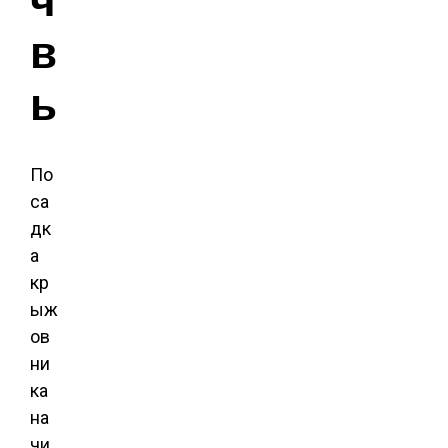
в
ы
По
са
дк
а
кр
ыж
ов
ни
ка
на
чи