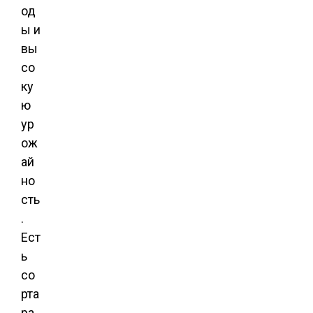
од
ы и
вы
со
ку
ю
ур
ож
ай
но
сть
.
Ест
ь
со
рта
ра