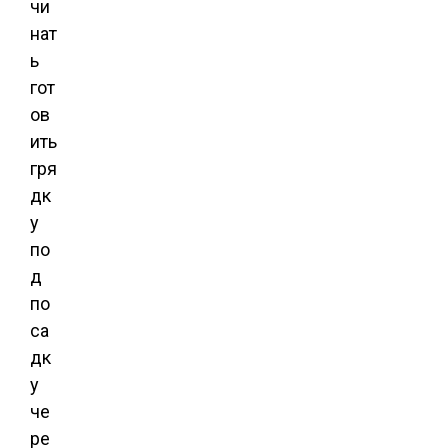
чи
нат
ь
гот
ов
ить
гря
дк
у
по
д
по
са
дк
у
че
ре