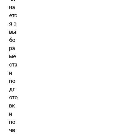
на
етс
я с
вы
бо
ра
ме
ста
и
по
дг
ото
вк
и
по
чв