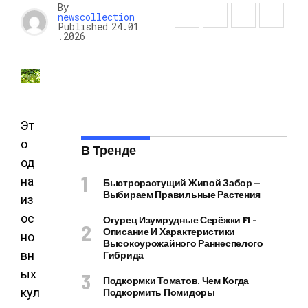
By
newscollection
Published
24.01
.2026
Эт
о
В Тренде
од
на
Быстрорастущий Живой Забор —
Выбираем Правильные Растения
из
ос
Огурец Изумрудные Серёжки F1 –
Описание И Характеристики
но
Высокоурожайного Раннеспелого
вн
Гибрида
ых
Подкормки Томатов. Чем Когда
кул
Подкормить Помидоры