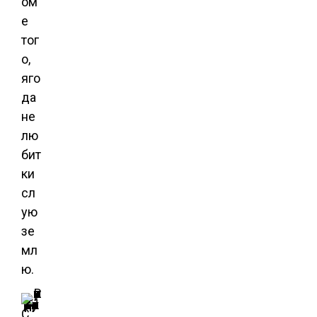
ом
е
тог
о,
яго
да
не
лю
бит
ки
сл
ую
зе
мл
ю.
Иллюстрация для статьи используется по стандартной лицензии ©ofazende.ru
Сажаем крыжовник.
С