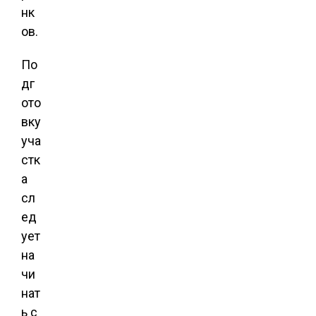
нк
ов.
По
дг
ото
вку
уча
стк
а
сл
ед
ует
на
чи
нат
ь с