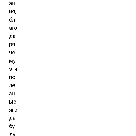
ан
ия,
бл
аго
да
ря
че
му
эти
по
ле
зн
ые
яго
ды
бу
ду