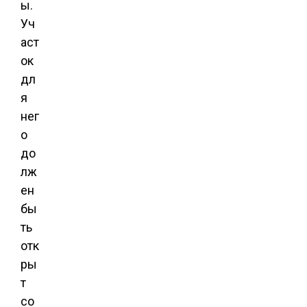
ы.
Уч
аст
ок
дл
я
нег
о
до
лж
ен
бы
ть
отк
ры
т
со