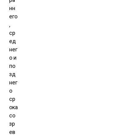
нн
его
,
ср
ед
нег
о и
по
зд
нег
о
ср
ока
со
зр
ев