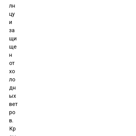
лн
цу
и
за
щи
ще
н
от
хо
ло
дн
ых
вет
ро
в.
Кр