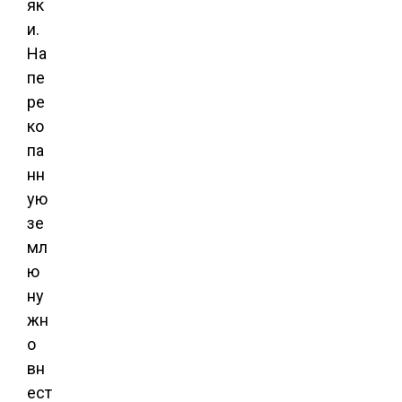
як
и.
На
пе
ре
ко
па
нн
ую
зе
мл
ю
ну
жн
о
вн
ест