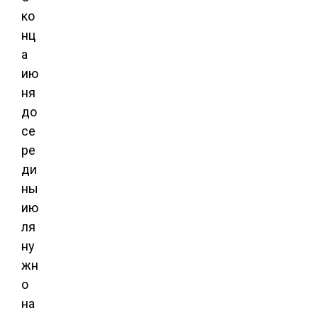
ко
нц
а
ию
ня
до
се
ре
ди
ны
ию
ля
ну
жн
о
на