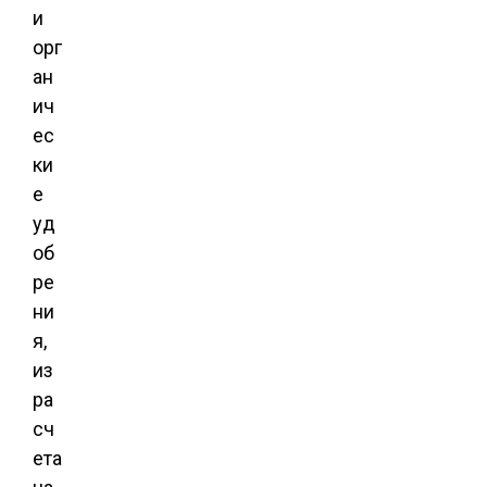
и
орг
ан
ич
ес
ки
е
уд
об
ре
ни
я,
из
ра
сч
ета