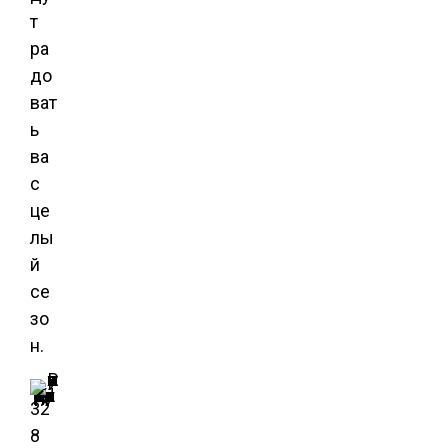
т
ра
до
ват
ь
ва
с
це
лы
й
се
зо
н.
Иллюстрация для статьи используется по стандартной лицензии ©ofazende.ru
Выращивание крыжовника.
32
8