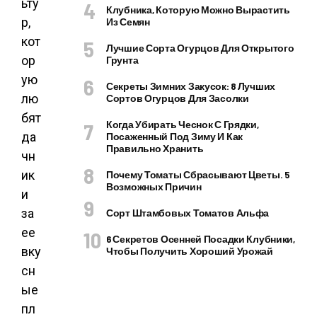
ьту
Клубника, Которую Можно Вырастить
р,
Из Семян
кот
Лучшие Сорта Огурцов Для Открытого
ор
Грунта
ую
Секреты Зимних Закусок: 8 Лучших
лю
Сортов Огурцов Для Засолки
бят
Когда Убирать Чеснок С Грядки,
да
Посаженный Под Зиму И Как
Правильно Хранить
чн
ик
Почему Томаты Сбрасывают Цветы. 5
Возможных Причин
и
за
Сорт Штамбовых Томатов Альфа
ее
6 Секретов Осенней Посадки Клубники,
вку
Чтобы Получить Хороший Урожай
сн
ые
пл