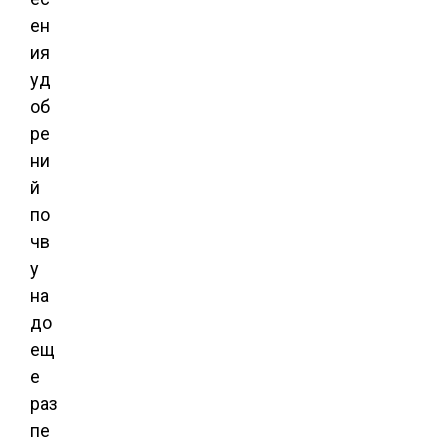
ен
ия
уд
об
ре
ни
й
по
чв
у
на
до
ещ
е
раз
пе