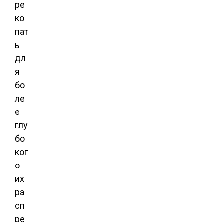
ре
ко
пат
ь
дл
я
бо
ле
е
глу
бо
ког
о
их
ра
сп
ре