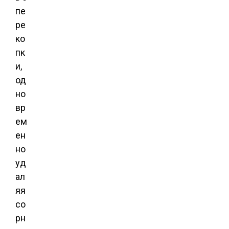
пе
ре
ко
пк
и,
од
но
вр
ем
ен
но
уд
ал
яя
со
рн