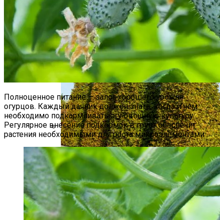
Какие Цветы Украсят Альпинарий?
Полноценное питание — залог хорошего урожая
огурцов. Каждый дачник должен знать, когда и чем
необходимо подкармливать эту овощную культуру.
Регулярное внесение подкормок в грунт обеспечит
растения необходимыми для роста микроэлементами.
Если Ботва Картошки Сохнет
Что Можно Посадить Рядом С
Хвойными – Примеры Удачных
Сочетаний Растений