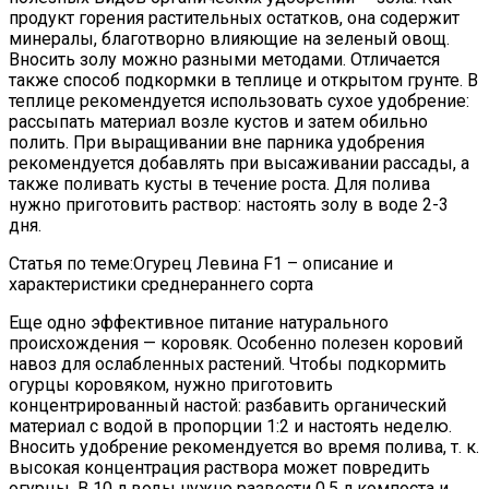
продукт горения растительных остатков, она содержит
минералы, благотворно влияющие на зеленый овощ.
Вносить золу можно разными методами. Отличается
также способ подкормки в теплице и открытом грунте. В
теплице рекомендуется использовать сухое удобрение:
рассыпать материал возле кустов и затем обильно
полить. При выращивании вне парника удобрения
рекомендуется добавлять при высаживании рассады, а
также поливать кусты в течение роста. Для полива
нужно приготовить раствор: настоять золу в воде 2-3
дня.
Статья по теме:Огурец Левина F1 – описание и
характеристики среднераннего сорта
Еще одно эффективное питание натурального
происхождения — коровяк. Особенно полезен коровий
навоз для ослабленных растений. Чтобы подкормить
огурцы коровяком, нужно приготовить
концентрированный настой: разбавить органический
материал с водой в пропорции 1:2 и настоять неделю.
Вносить удобрение рекомендуется во время полива, т. к.
высокая концентрация раствора может повредить
огурцы. В 10 л воды нужно развести 0,5 л компоста и