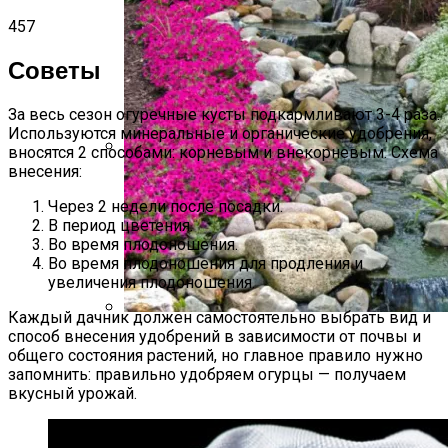
457
Советы
За весь сезон огуречные кусты подкармливают 3-4 раза.
Используются минеральные и органические удобрения,
вносятся 2 способами: корневым и внекорневым. Схема
внесения:
9 Советов По Выращиванию Картошки
Через 2 недели после посадки.
В период цветения.
Во время плодоношения.
Во время плодоношения для продления и
увеличения плодоношения.
Каждый дачник должен самостоятельно выбрать вид и
способ внесения удобрений в зависимости от почвы и
Альпийская Горка – Как Сделать
общего состояния растений, но главное правило нужно
Своими Руками Быстро И Просто
запомнить: правильно удобряем огурцы — получаем
вкусный урожай.