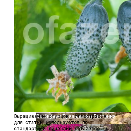
Как И Чем Удобрять Чеснок?
Быстрорастущий Живой Забор —
Выращивание огурцов.
Иллюстрация
Выбираем Правильные Растения
для статьи используется по
стандартной лицензии ©ofazende.ru