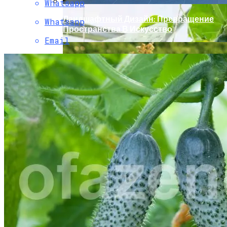
Whatsapp
Ландшафтный Дизайн: Превращение
Whatsapp
Пространства В Искусство
Email
Проблемы Огурцов. Вопросы И
Ответы