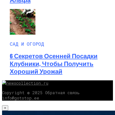
САД И ОГОРОД
6 Секретов Осенней Посадки
Клубники, Чтобы Получить
Хороший Урожай
Copyright © 2025 Обратная связь
info@gototop.ee
×