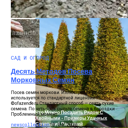
Какие Цветы Украсят Альпинарий?
САД И ОГОРОД
Десять Методов Посева
Морковных Семян
Чтобы Морковка Была Сладкой И
Хрустящей
Посев семян моркови. Иллюстрация для статьи
используется по стандартной лицензии
©ofazende.ru Стандартный способ — сеять сухие
семена. По чуть-чуть сыпьте семена в бороздки.
Что Можно Посадить Рядом С
Проблемный момент...
Хвойными – Примеры Удачных
Сочетаний Растений
newscollection
10.04.2026