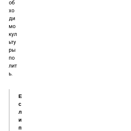
об
хо
ди
мо
кул
ьту
ры
по
лит
ь.
Е
с
л
и
п