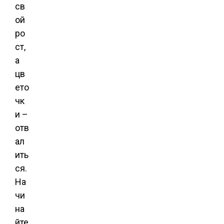
св
ой
ро
ст,
а
цв
ето
чк
и –
отв
ал
ить
ся.
На
чи
на
йте