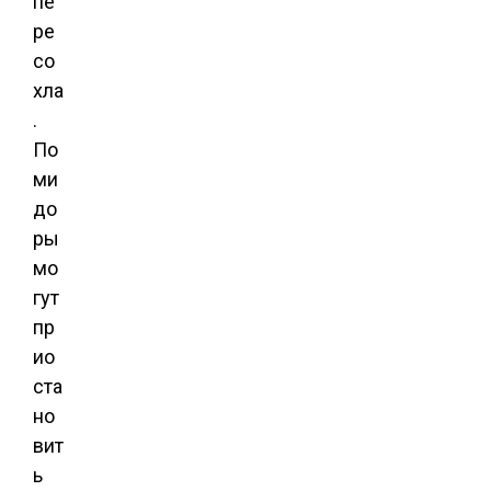
пе
ре
со
хла
.
По
ми
до
ры
мо
гут
пр
ио
ста
но
вит
ь