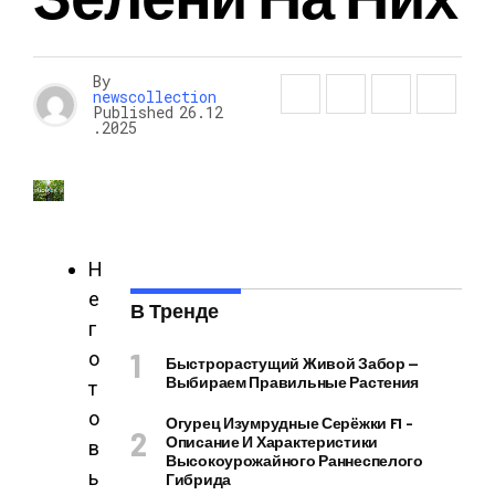
By
newscollection
Published
26.12
.2025
Н
е
В Тренде
г
о
Быстрорастущий Живой Забор —
Выбираем Правильные Растения
т
о
Огурец Изумрудные Серёжки F1 –
Описание И Характеристики
в
Высокоурожайного Раннеспелого
ь
Гибрида