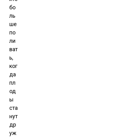
бо
ль
ше
по
ли
ват
ь,
ког
да
пл
од
ы
ста
нут
др
уж