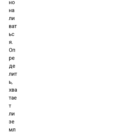
но
на
ли
ват
ьс
я.
Оп
ре
де
лит
ь,
хва
тае
т
ли
зе
мл