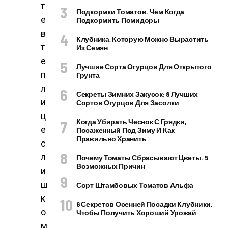
т
Подкормки Томатов. Чем Когда
е
Подкормить Помидоры
в
Клубника, Которую Можно Вырастить
т
Из Семян
е
Лучшие Сорта Огурцов Для Открытого
п
Грунта
л
Секреты Зимних Закусок: 8 Лучших
и
Сортов Огурцов Для Засолки
ц
Когда Убирать Чеснок С Грядки,
е
Посаженный Под Зиму И Как
Правильно Хранить
с
л
Почему Томаты Сбрасывают Цветы. 5
Возможных Причин
и
ш
Сорт Штамбовых Томатов Альфа
к
6 Секретов Осенней Посадки Клубники,
о
Чтобы Получить Хороший Урожай
м