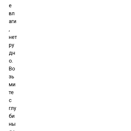
е
вл
аги
,
нет
ру
дн
о.
Во
зь
ми
те
с
глу
би
ны