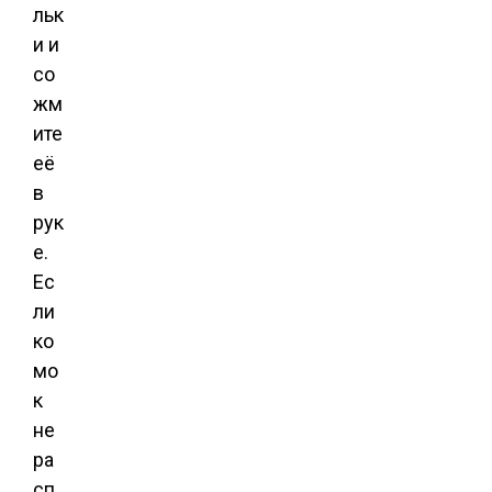
льк
и и
со
жм
ите
её
в
рук
е.
Ес
ли
ко
мо
к
не
ра
сп