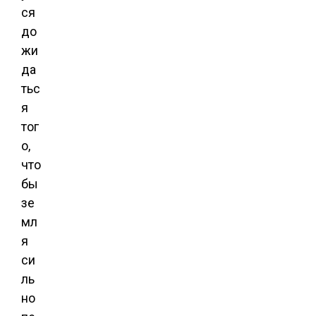
ся
до
жи
да
тьс
я
тог
о,
что
бы
зе
мл
я
си
ль
но