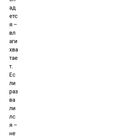
ад
етс
я –
вл
аги
хва
тае
т.
Ес
ли
раз
ва
ли
лс
я –
не