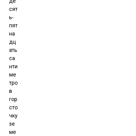
де
сят
ь-
пят
на
дц
ать
са
нти
ме
тро
в
гор
сто
чку
зе
ме