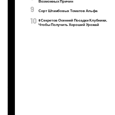
Возможных Причин
по
лу
Сорт Штамбовых Томатов Альфа
чит
6 Секретов Осенней Посадки Клубники,
ь
Чтобы Получить Хороший Урожай
хо
ро
ши
е
ур
ож
аи
зе
ле
ног
о
лук
а,