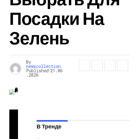
Посадки На
Зелень
By
newscollection
Published
21.06
.2026
Мн
оги
В Тренде
е
ов