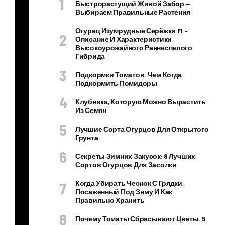
Быстрорастущий Живой Забор —
Выбираем Правильные Растения
ощ
ев
Огурец Изумрудные Серёжки F1 –
Описание И Характеристики
од
Высокоурожайного Раннеспелого
ы,
Гибрида
ос
Подкормки Томатов. Чем Когда
об
Подкормить Помидоры
ен
Клубника, Которую Можно Вырастить
но
Из Семян
на
Лучшие Сорта Огурцов Для Открытого
чи
Грунта
на
Секреты Зимних Закусок: 8 Лучших
ю
Сортов Огурцов Для Засолки
щи
Когда Убирать Чеснок С Грядки,
е,
Посаженный Под Зиму И Как
Правильно Хранить
что
бы
Почему Томаты Сбрасывают Цветы. 5