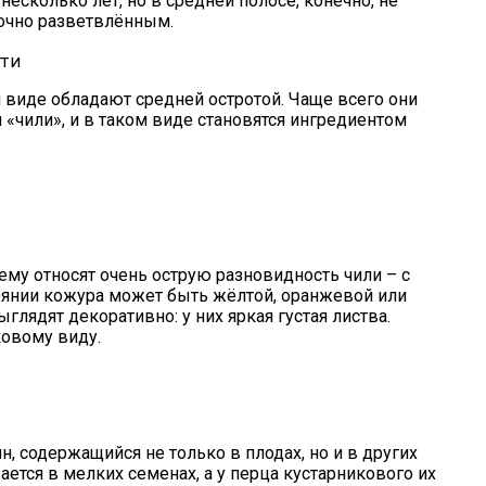
несколько лет, но в средней полосе, конечно, не
точно разветвлённым.
 виде обладают средней остротой. Чаще всего они
«чили», и в таком виде становятся ингредиентом
ему относят очень острую разновидность чили – с
оянии кожура может быть жёлтой, оранжевой или
глядят декоративно: у них яркая густая листва.
ковому виду.
, содержащийся не только в плодах, но и в других
ется в мелких семенах, а у перца кустарникового их