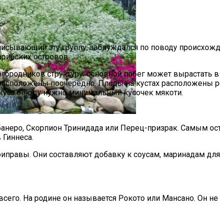
описывающий эту группу, заблуждался по поводу происхож
арибских островов.
ородников структуру: основной побег может вырастать в в
ужно Проводить
расположены поочерёдно. Плоды на кустах расположены р
 вкуса блюду нужно минимальный кусочек мякоти.
Хабанеро, Скорпион Тринидада или Перец-призрак. Самым о
и Руками Быстро И Просто
 Гиннеса.
риправы. Они составляют добавку к соусам, маринадам для
сего. На родине он называется Рокото или Мансано. Он не