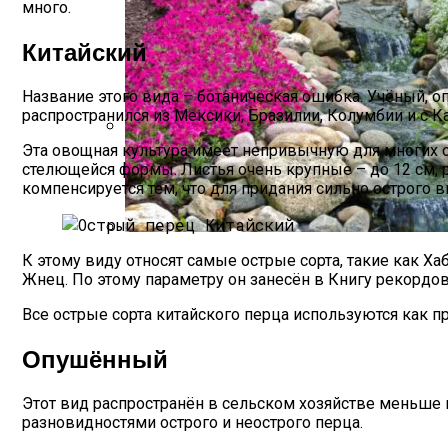
много.
Китайский
Название этого вида – ботаническая ошибка. Учёный, 
распространился из Мексики, Бразилии, Колумбии и с К
Эта овощная культура имеет непривычную для многих ог
Прищипывание Огурцов: Зачем И Как Н
стелющейся формы. Листья очень крупные – до 12 см, 
компенсируется тем, что для придания сильно острого
К этому виду относят самые острые сорта, такие как 
Альпийская Горка – Как Сделать Своим
Жнец. По этому параметру он занесён в Книгу рекордов
Все острые сорта китайского перца используются как п
Опушённый
Этот вид распространён в сельском хозяйстве меньше в
разновидностями острого и неострого перца.