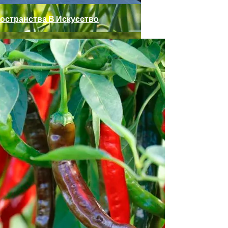
остранства В Искусство
а На Грядке