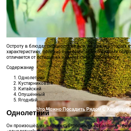
Остроту в блюдах переносят не все, но для некоторых 
характеристику, полезно ознакомиться с 5 видами остр
отличается от остальных и имеет свои особенности.
Содержание
Однолетний
Какой Сорт Огурцов Посадить Будущей
Кустарниковый
Китайский
Опушённый
Ягодный
Что Можно Посадить Рядом С Хвойными
Однолетний
Он произошёл из жарких субтропических районов, где