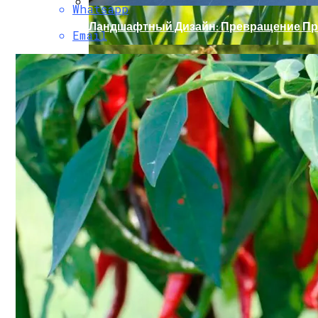
Whatsapp
Ландшафтный Дизайн: Превращение Пр
Email
Солевой Раствор От Вредителей Для Лук
Какие Цветы Украсят Альпинарий?