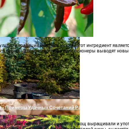
культур и традиций местных кухонь этот ингредиент являет
ого перца, на основе которых селекционеры выводят новы
 Весной
 – Примеры Удачных Сочетаний Растений
 ещё тысячи лет до нашей эры этот овощ выращивали и уп