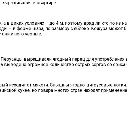
ля выращивания в квартире
 а в диких условиях – до 4 м, поэтому вряд ли кто-то из 
оды – в форме шара, по размеру с яблоко. Кожура может б
они у него чёрные.
. Перуанцы выращивали ягодный перец для употребления в
вида выведено огромное количество острых сортов со свис
орый исходит от мякоти. Слышны ягодно-цитрусовые нотки,
ийской кухне, но повара многих стран находят применени