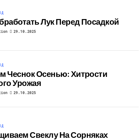
ОД
бработать Лук Перед Посадкой
tion
29.10.2025
ОД
м Чеснок Осенью: Хитрости
ого Урожая
tion
29.10.2025
ОД
иваем Свеклу На Сорняках