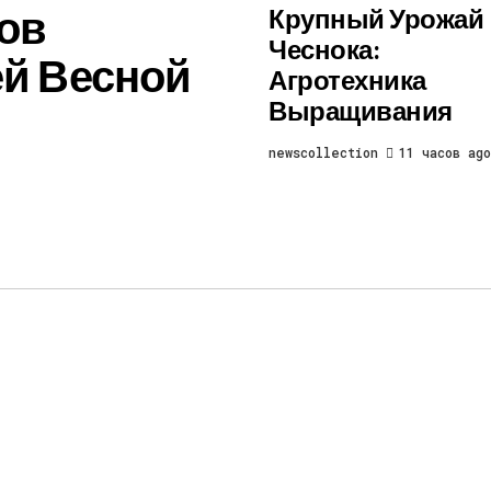
цов
Крупный Урожай
Чеснока:
й Весной
Агротехника
Выращивания
newscollection
11 часов ago