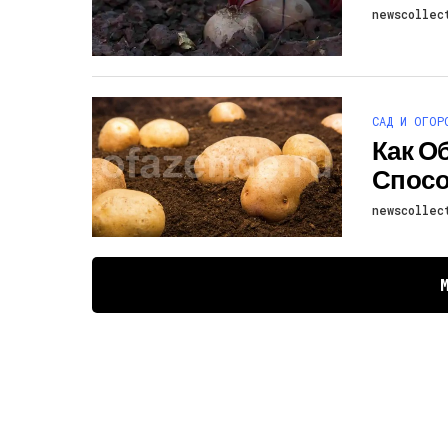
newscollec
САД И ОГОР
Как О
Спос
newscollec