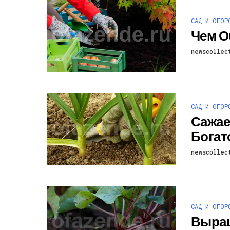
САД И ОГОР
Чем О
newscollec
САД И ОГОР
Сажае
Богат
newscollec
САД И ОГОР
Выращ