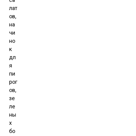
лат
ов,
на
чи
но
к
дл
я
пи
рог
ов,
зе
ле
ны
х
бо