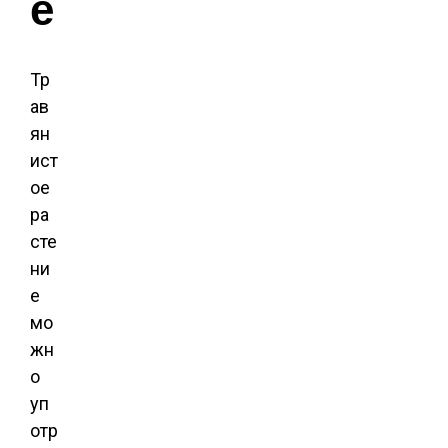
е
Тр
ав
ян
ист
ое
ра
сте
ни
е
мо
жн
о
уп
отр