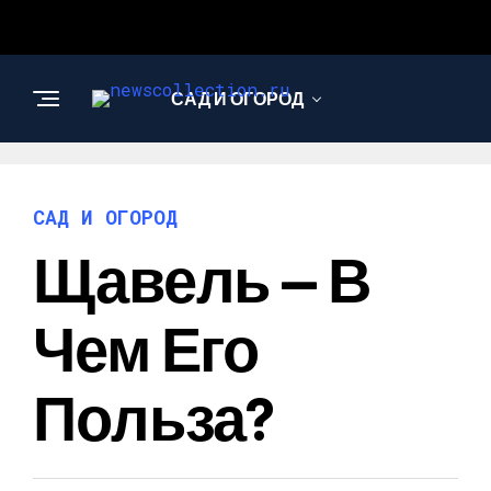
САД И ОГОРОД
АРХИТЕКТУРА И
ДИЗАЙН
САД И ОГОРОД
Щавель — В
Чем Его
Польза?