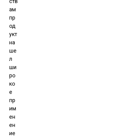
ств
ам
пр
од
укт
на
ше
л
ши
ро
ко
е
пр
им
ен
ен
ие