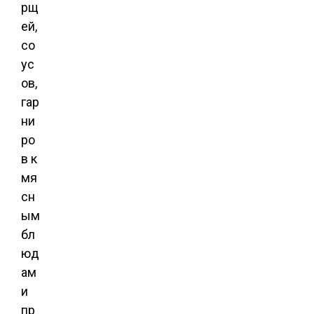
рщ
ей,
со
ус
ов,
гар
ни
ро
в к
мя
сн
ым
бл
юд
ам
и
пр