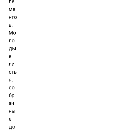
ле
ме
нто
в.
Мо
ло
ды
е
ли
сть
я,
со
бр
ан
ны
е
до