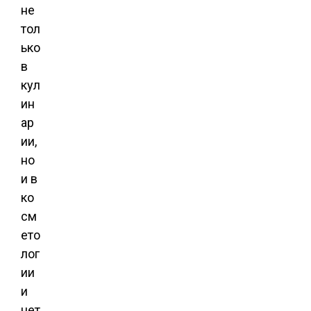
не
тол
ько
в
кул
ин
ар
ии,
но
и в
ко
см
ето
лог
ии
и
нет