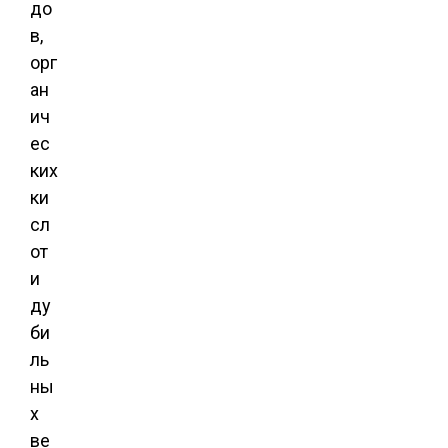
до
в,
орг
ан
ич
ес
ких
ки
сл
от
и
ду
би
ль
ны
х
ве