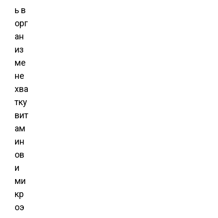
ь в
орг
ан
из
ме
не
хва
тку
вит
ам
ин
ов
и
ми
кр
оэ