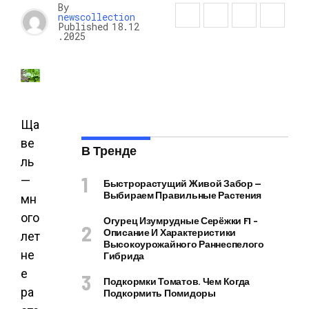
By
newscollection
Published
18.12
.2025
Ща
ве
В Тренде
ль
—
Быстрорастущий Живой Забор —
Выбираем Правильные Растения
мн
ого
Огурец Изумрудные Серёжки F1 –
Описание И Характеристики
лет
Высокоурожайного Раннеспелого
не
Гибрида
е
Подкормки Томатов. Чем Когда
ра
Подкормить Помидоры