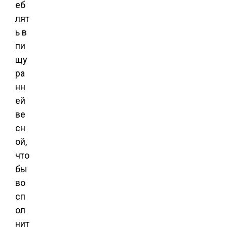
еб
лят
ь в
пи
щу
ра
нн
ей
ве
сн
ой,
что
бы
во
сп
ол
нит