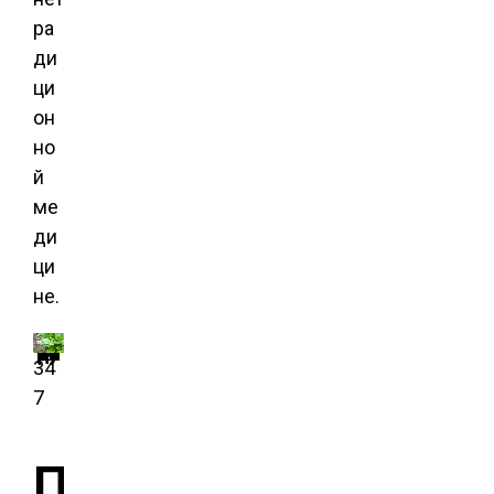
ра
ди
ци
он
но
й
ме
ди
ци
не.
Выращивание щавеля.
Иллюстрация для статьи используется по стандартной лицензии ©ofazende.ru
34
7
П