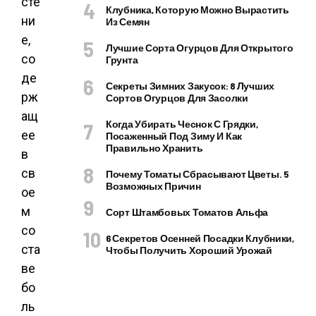
сте
Клубника, Которую Можно Вырастить
ни
Из Семян
е,
Лучшие Сорта Огурцов Для Открытого
со
Грунта
де
Секреты Зимних Закусок: 8 Лучших
рж
Сортов Огурцов Для Засолки
ащ
Когда Убирать Чеснок С Грядки,
ее
Посаженный Под Зиму И Как
Правильно Хранить
в
св
Почему Томаты Сбрасывают Цветы. 5
Возможных Причин
ое
м
Сорт Штамбовых Томатов Альфа
со
6 Секретов Осенней Посадки Клубники,
ста
Чтобы Получить Хороший Урожай
ве
бо
ль