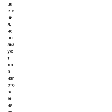
цв
ете
ни
я,
ис
по
льз
ую
т
дл
я
изг
ото
вл
ен
ия
са