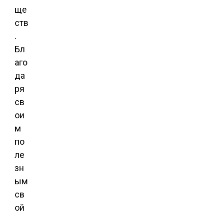
ще
ств
.
Бл
аго
да
ря
св
ои
м
по
ле
зн
ым
св
ой