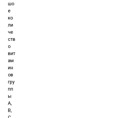
шо
е
ко
ли
че
ств
о
вит
ам
ин
ов
гру
пп
ы
А,
В,
С,