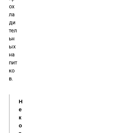
ох
ла
ди
тел
ьн
ых
на
пит
ко
в.
Н
е
к
о