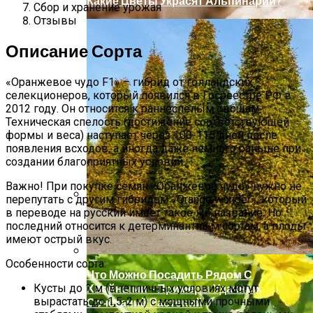
Какие Цветы Украсят Альпинарий?
Сбор и хранение урожая
Отзывы
Описание Сорта
«Оранжевое чудо F1» – гибрид от голландских
селекционеров, который появился в Госреестре РФ в
2012 году. Он относится к раннеспелым овощам.
Техническая спелость (достижение соответствующей
формы и веса) наступает через 100-115 дней после
появления всходов, а иногда даже немного раньше при
создании благоприятных условий.
Важно! При покупке семян «Оранжевое чудо» нужно не
перепутать с другим гибридом «Orange wonder», который
в переводе на русский имеет такое же название. Но
Крупный Урожай Чеснока: Агротехника
последний относится к детерминантным сортам, а плоды
Выращивания
имеют острый вкус.
Особенности сорта:
Что Можно Посадить Рядом С
Хвойными – Примеры Удачных
Кусты до 1 м (в тепличных условиях могут
вырастать до 1,5-2 м) с мощными прочными
Сочетаний Растений