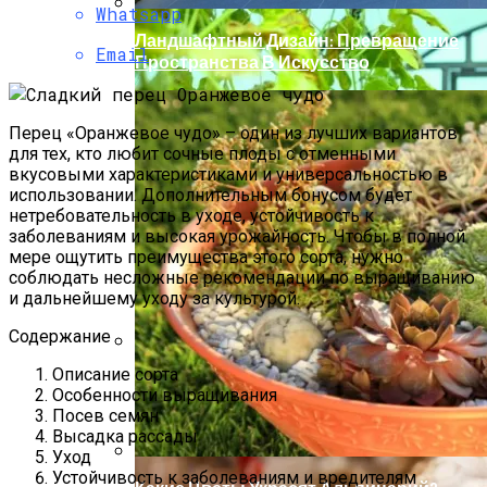
Whatsapp
Ландшафтный Дизайн: Превращение
Email
Пространства В Искусство
Перец «Оранжевое чудо» – один из лучших вариантов
для тех, кто любит сочные плоды с отменными
вкусовыми характеристиками и универсальностью в
использовании. Дополнительным бонусом будет
нетребовательность в уходе, устойчивость к
заболеваниям и высокая урожайность. Чтобы в полной
мере ощутить преимущества этого сорта, нужно
соблюдать несложные рекомендации по выращиванию
и дальнейшему уходу за культурой.
Содержание
Описание сорта
Какой Сорт Огурцов Посадить
Особенности выращивания
Будущей Весной
Посев семян
Высадка рассады
Уход
Устойчивость к заболеваниям и вредителям