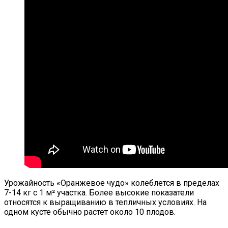
Секреты Выращивания Томатов От
Опытных Огородников
Альпийская Горка – Как Сделать
Урожайность «Оранжевое чудо» колеблется в пределах
Своими Руками Быстро И Просто
7-14 кг с 1 м² участка. Более высокие показатели
относятся к выращиванию в тепличных условиях. На
одном кусте обычно растет около 10 плодов.