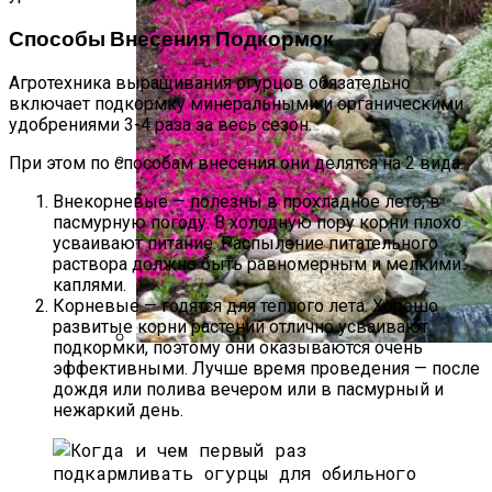
Способы Внесения Подкормок
Агротехника выращивания огурцов обязательно
включает подкормку минеральными и органическими
удобрениями 3-4 раза за весь сезон.
При этом по способам внесения они делятся на 2 вида:
9 Советов По Выращиванию Картошки
Внекорневые — полезны в прохладное лето, в
пасмурную погоду. В холодную пору корни плохо
усваивают питание. Распыление питательного
раствора должно быть равномерным и мелкими
каплями.
Корневые — годятся для теплого лета. Хорошо
развитые корни растений отлично усваивают
подкормки, поэтому они оказываются очень
эффективными. Лучше время проведения — после
Альпийская Горка – Как Сделать
дождя или полива вечером или в пасмурный и
Своими Руками Быстро И Просто
нежаркий день.