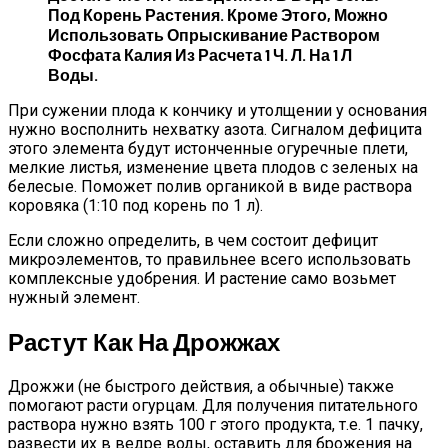
Под Корень Растения. Кроме Этого, Можно
Использовать Опрыскивание Раствором
Фосфата Калия Из Расчета 1 Ч. Л. На 1 Л
Воды.
При сужении плода к кончику и утолщении у основания
нужно восполнить нехватку азота. Сигналом дефицита
этого элемента будут истонченные огуречные плети,
мелкие листья, изменение цвета плодов с зеленых на
белесые. Поможет полив органикой в виде раствора
коровяка (1:10 под корень по 1 л).
Если сложно определить, в чем состоит дефицит
микроэлементов, то правильнее всего использовать
комплексные удобрения. И растение само возьмет
нужный элемент.
Растут Как На Дрожжах
Дрожжи (не быстрого действия, а обычные) также
помогают расти огурцам. Для получения питательного
раствора нужно взять 100 г этого продукта, т.е. 1 пачку,
развести их в ведре воды, оставить для брожения на