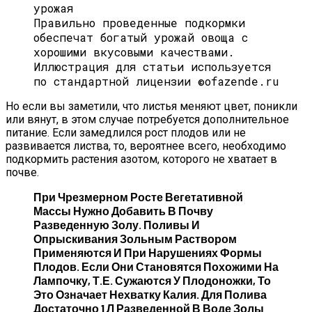
Правильно проведенные подкормки
обеспечат богатый урожай овоща с
хорошими вкусовыми качествами.
Иллюстрация для статьи используется
по стандартной лицензии ©ofazende.ru
Но если вы заметили, что листья меняют цвет, поникли
или вянут, в этом случае потребуется дополнительное
питание. Если замедлился рост плодов или не
развивается листва, то, вероятнее всего, необходимо
подкормить растения азотом, которого не хватает в
почве.
При Чрезмерном Росте Вегетативной
Массы Нужно Добавить В Почву
Разведенную Золу. Поливы И
Опрыскивания Зольным Раствором
Применяются И При Нарушениях Формы
Плодов. Если Они Становятся Похожими На
Лампочку, Т.е. Сужаются У Плодоножки, То
Это Означает Нехватку Калия. Для Полива
Достаточно 1 Л Разведенной В Воде Золы