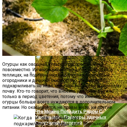
Какие Цветы Украсят Альпинарий?
Огурцы как овощная культура распространены
повсеместно. Их выращивают на дачах, огородах, в
теплицах, на подоконниках и балконах. Некоторые
огородники и дачники считают, что это растение
Если Ботва Картошки Сохнет
подкармливать не надо, если оно посажено в хорошую
почву. Кто-то говорит, что вносить удобрения нужно
только в период цветения, потому что именно тогда
огурцы больше всего нуждаются в дополнительном
питании. Но оказывается, не правы ни те, ни другие.
Что Можно Посадить Рядом С
Хвойными – Примеры Удачных
Сочетаний Растений