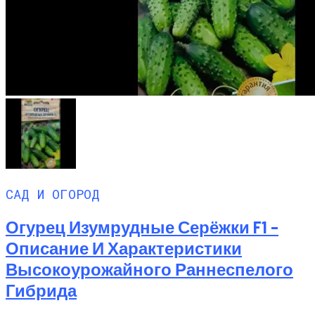
САД И ОГОРОД
Огурец Изумрудные Серёжки F1 –
Описание И Характеристики
Высокоурожайного Раннеспелого
Гибрида