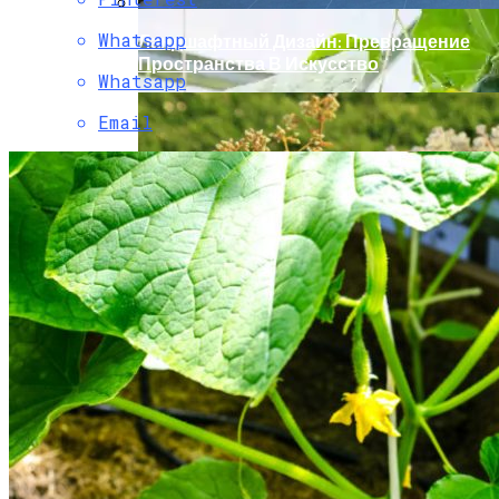
Whatsapp
Ландшафтный Дизайн: Превращение
Пространства В Искусство
Whatsapp
Email
Проблемы Огурцов. Вопросы И
Ответы