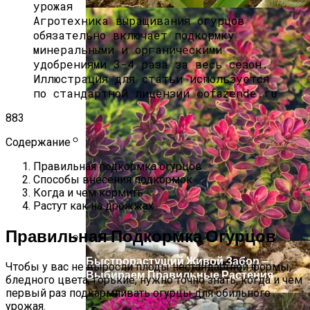
Агротехника выращивания огурцов
обязательно включает подкормку
минеральными и органическими
удобрениями 3-4 раза за весь сезон.
Иллюстрация для статьи используется
по стандартной лицензии ©ofazende.ru
883
Содержание
Как И Чем Удобрять Чеснок?
Правильная подкормка огурцов
Способы внесения подкормок
Когда и чем кормить
Растут как на дрожжах
Правильная Подкормка Огурцов
Быстрорастущий Живой Забор —
Чтобы у вас не выросли плоды нестандартной формы,
Выбираем Правильные Растения
бледного цвета, горькие, нужно точно знать, когда и чем
первый раз подкармливать огурцы для обильного
урожая.