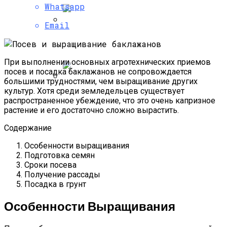
Whatsapp
Как Угодить Свекле
Email
Быстрорастущий Живой Забор —
Выбираем Правильные Растения
При выполнении основных агротехнических приемов
посев и посадка баклажанов не сопровождается
большими трудностями, чем выращивание других
культур. Хотя среди земледельцев существует
Альпийская Горка – Как Сделать
распространенное убеждение, что это очень капризное
Своими Руками Быстро И Просто
растение и его достаточно сложно вырастить.
Содержание
Особенности выращивания
Подготовка семян
Сроки посева
Получение рассады
Посадка в грунт
Особенности Выращивания