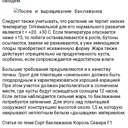
овощем.
Следует также учитывать, что растение не терпит низких
температур. Оптимальной для его нормального развития
является t = +20…+30 С. Если температура опускается
ниже +15, то побеги останавливаются в росте, бутоны
осыпаются, завязи не развиваются, а уже имеющиеся
плоды приобретают искаженную форму. Жара также
действует отрицательно на продуктивность куста,
особенно, если сопровождается недостатком влаги.
Большие требования предъявляются и к качеству
почвы. Грунт для плантации «синеньких» должен быть
плодородным и характеризоваться хорошей аэрацией.
При этом участок должен располагаться в солнечном
месте, где кусты будут освещаться солнцем 12 часов.
Если летом наблюдается сильная жара, то баклажанам
потребуется затенение. Для этого над плантацией
сооружают конструкцию высотой около 1,5 м, которую
накрывают неплотным белым «дышащим» материалом.
Статья по теме:Сорт баклажанов Король Севера F1