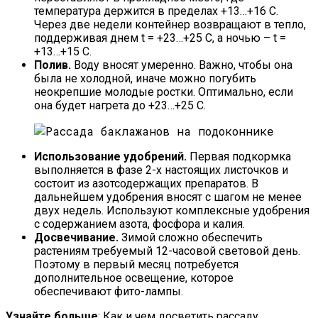
температура держится в пределах +13…+16 С.
Через две недели контейнер возвращают в тепло,
поддерживая днем t = +23…+25 С, а ночью – t =
+13…+15 С.
Полив.
Воду вносят умеренно. Важно, чтобы она
была не холодной, иначе можно погубить
неокрепшие молодые ростки. Оптимально, если
она будет нагрета до +23…+25 С.
Использование удобрений.
Первая подкормка
выполняется в фазе 2-х настоящих листочков и
состоит из азотсодержащих препаратов. В
дальнейшем удобрения вносят с шагом не менее
двух недель. Используют комплексные удобрения
с содержанием азота, фосфора и калия.
Досвечивание.
Зимой сложно обеспечить
растениям требуемый 12-часовой световой день.
Поэтому в первый месяц потребуется
дополнительное освещение, которое
обеспечивают фито-лампы.
Узнайте больше
: Как и чем досветить рассаду