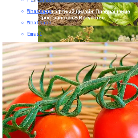
Whatsapp
Ландшафтный Дизайн: Превращение
Пространства В Искусство
Whatsapp
Email
Удобрения Для Перца: Средства,
Нормы И Особенности Внесения