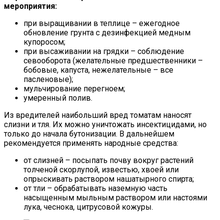
мероприятия:
при выращивании в теплице – ежегодное
обновление грунта с дезинфекцией медным
купоросом;
при высаживании на грядки – соблюдение
севооборота (желательные предшественники –
бобовые, капуста, нежелательные – все
пасленовые);
мульчирование перегноем;
умеренный полив.
Из вредителей наибольший вред томатам наносят
слизни и тля. Их можно уничтожать инсектицидами, но
только до начала бутонизации. В дальнейшем
рекомендуется применять народные средства:
от слизней – посыпать почву вокруг растений
толченой скорлупой, известью, хвоей или
опрыскивать раствором нашатырного спирта;
от тли – обрабатывать наземную часть
насыщенным мыльным раствором или настоями
лука, чеснока, цитрусовой кожуры.