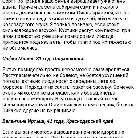
Сорт Рио Гранде наша семья выращивает уже очень
давно. Причем семена собираем сами и никакого
вырождения пока не заметили. Очень нравится, что за
ними почти не надо ухаживать, даже обрабатывать от
колорадского жука. Я только поливаю, если стоит
сильная жара с засухой. Кустики растут компактно, при
этом полностью увешаны помидорами. Иногда
приходится подвязывать, чтобы плети под их тяжестью
не обломались.
София Маник, 31 год, Подмосковье
В этих помидорах просто невозможно разочароваться.
Растут замечательно, не болеют, не боятся ухудшений
погоды, активно плодоносят с середины лета до
морозов. Подходят на салаты, закатки, засолку. Семечек
очень мало, сок не вытекает, как у большинства
покупных помидоров. Вкус сладко-кислый, очень
сбалансированный. Остановилась только на них, больше
никакие другие не выращиваю.
Валентина Иртыш, 42 года, Краснодарский край
Если вы занимаетесь выращиванием помидоров на
реализацию, то сорт Рио Гранде подходит для этого