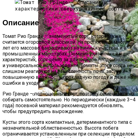
Описание
Томат Рио Гранде – знаменитый сорт, который уже
считается огородной классикой. На протяжении многих
лет его массово выращивают на личных участках и в
промышленных масштабах. Помимо указанных выше
характеристик, сорт ценят за длительное плодоношение
и универсальное использование. Томаты этого сорта не
Какой Сорт Огурцов Посадить
слишком реагируют на закисленность почв, засуху и
Будущей Весной
повышенную влажность, прохладную погоду и даже на
ошибки в уходе.
Рио Гранде – полноценный сорт, поэтому семена можно
собирать самостоятельно. Но периодически (каждые 3–4
Альпийская Горка – Как Сделать
года) посевной материал рекомендуется обновлять,
Своими Руками Быстро И Просто
чтобы предупредить вырождение.
Кусты этого сорта компактные, детерминантного типа с
незначительной облиственностью. Высота побега
ограничивается установленным при селекции пределом: