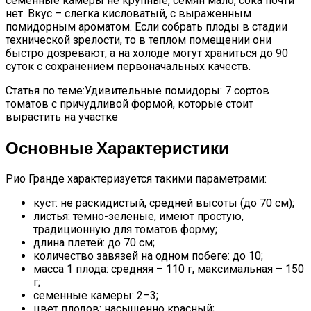
семенные камеры не крупные, семян мало, сока почти
нет. Вкус – слегка кисловатый, с выраженным
помидорным ароматом. Если собрать плоды в стадии
технической зрелости, то в теплом помещении они
быстро дозревают, а на холоде могут храниться до 90
суток с сохранением первоначальных качеств.
Статья по теме:Удивительные помидоры: 7 сортов
томатов с причудливой формой, которые стоит
вырастить на участке
Основные Характеристики
Рио Гранде характеризуется такими параметрами:
куст: не раскидистый, средней высоты (до 70 см);
листья: темно-зеленые, имеют простую,
традиционную для томатов форму;
длина плетей: до 70 см;
количество завязей на одном побеге: до 10;
масса 1 плода: средняя – 110 г, максимальная – 150
г;
семенные камеры: 2–3;
цвет плодов: насыщенно красный;