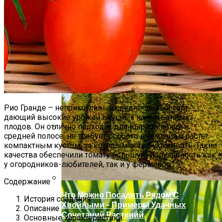
Какие Цветы Украсят Альпинарий?
Рио Гранде – неприхотливый среднеспелый сорт,
дающий высокие урожаи вкусных качественных
плодов. Он отлично подходит для выращивания в
средней полосе, не требует особого внимания и растет
Как Сохранить Свежие Томаты
компактным кустом, за которым легко ухаживать. Такие
Надолго
качества обеспечили томату большую популярность как
у огородников-любителей, так и у фермеров.
Содержание
Что Можно Посадить Рядом С
История создания
Хвойными – Примеры Удачных
Описание
Сочетаний Растений
Основные характеристики