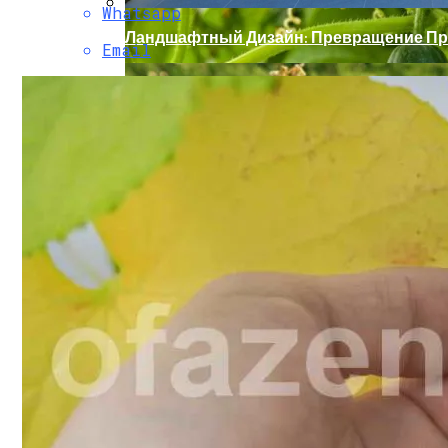
Whatsapp
Ландшафтный Дизайн: Превращение Пр
Email
«Скорая Помощь» Для Огурцов: Профил
Какие Цветы Украсят Альпинарий?