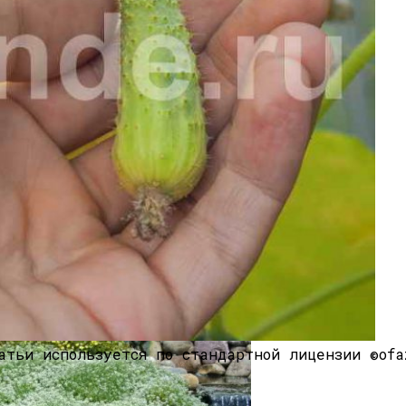
 И Особенности Внесения
аем Правильные Растения
атьи используется по стандартной лицензии ©ofa