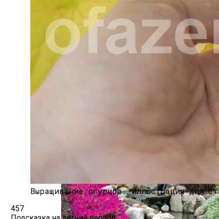
Удобрения Для Перца: Средства, Нормы
Быстрорастущий Живой Забор — Выбир
Выращивание огурцов. Иллюстрация для ст
457
Подсказка на летний период