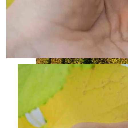
Чем Подкормить Лук
Что Можно Посадить Рядом С Хвойными