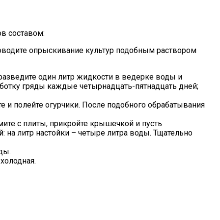
ов составом:
Проводите опрыскивание культур подобным раствором
 разведите один литр жидкости в ведерке воды и
аботку гряды каждые четырнадцать-пятнадцать дней;
те и полейте огурчики. После подобного обрабатывания
ите с плиты, прикройте крышечкой и пусть
 на литр настойки – четыре литра воды. Тщательно
ды.
 холодная.