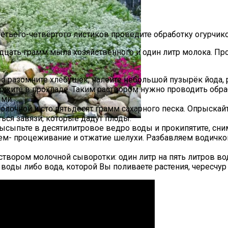
третьего-четвёртого листиков проведите обработку огурчик
вадцать грамм мыла хозяйственного и один литр молока. 
ро разомните хлебушек, налейте небольшой пузырёк йода,
держите в прохладе. Таким раствором нужно проводить обр
ыми.
олочной и сто пятьдесят грамм сахарного песка. Опрыскай
ться завязи, которые дадут плоды.
сыпьте в десятилитровое ведро воды и прокипятите, сним
и Руками Быстро И Просто
ем- процеживание и отжатие шелухи. Разбавляем водичкой:
створом молочной сыворотки: один литр на пять литров во
воды либо вода, которой Вы поливаете растения, чересчур