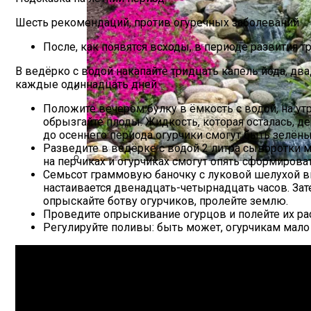
Шесть рекомендаций, против огуречных заболеваний
После, как появятся всходы, в периоде развития 
В ведёрко с водой накапайте тридцать капель йода, д
каждые одиннадцать дней.
Положите вечером булку в ёмкость с водой, на ут
Как Сохранить Свежие Томаты Надолго
обрызгайте плоды. Жидкость, которая осталась, 
до осеннего периода огурчики смогут быть зелён
Разведите в ведёрке с водой 2 литра сыворотки м
на перчиках и огурчиках смогут опять сформирова
Семьсот граммовую баночку с луковой шелухой вы
Альпийская Горка – Как Сделать Своим
настаивается двенадцать-четырнадцать часов. Зат
опрыскайте ботву огурчиков, пролейте землю.
Проведите опрыскивание огурцов и полейте их ра
Регулируйте поливы: быть может, огурчикам мало 