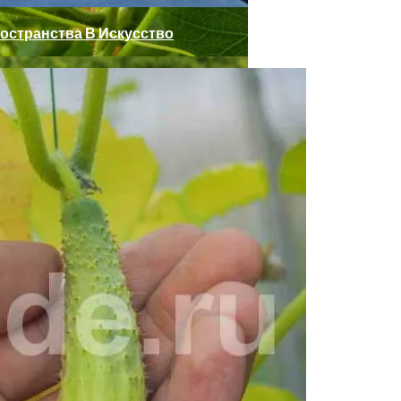
остранства В Искусство
актика И Лечение Болезней