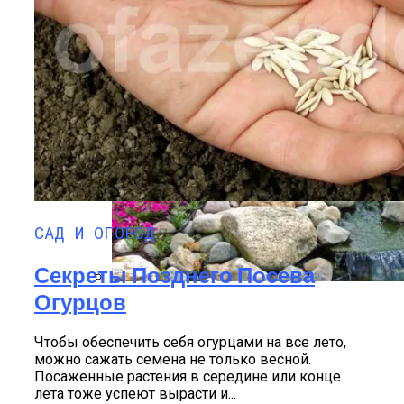
Удобрения Для Перца: Средства,
Нормы И Особенности Внесения
САД И ОГОРОД
Секреты Позднего Посева
Огурцов
Альпийская Горка – Как Сделать
Своими Руками Быстро И Просто
Чтобы обеспечить себя огурцами на все лето,
можно сажать семена не только весной.
Посаженные растения в середине или конце
лета тоже успеют вырасти и...